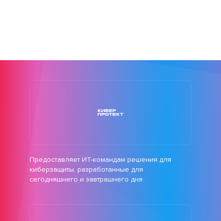
Предоставляет ИТ-командам решения для
киберзащиты, разработанные для
сегодняшнего и завтрашнего дня