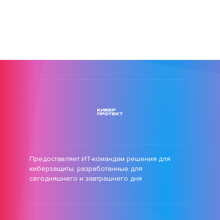
Предоставляет ИТ-командам решения для
киберзащиты, разработанные для
сегодняшнего и завтрашнего дня