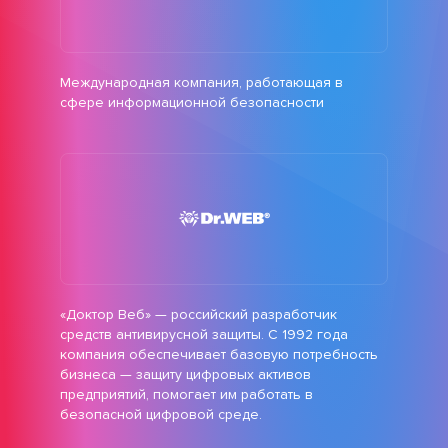
Международная компания, работающая в
сфере информационной безопасности
«Доктор Веб» — российский разработчик
средств антивирусной защиты. С 1992 года
компания обеспечивает базовую потребность
бизнеса — защиту цифровых активов
предприятий, помогает им работать в
безопасной цифровой среде.