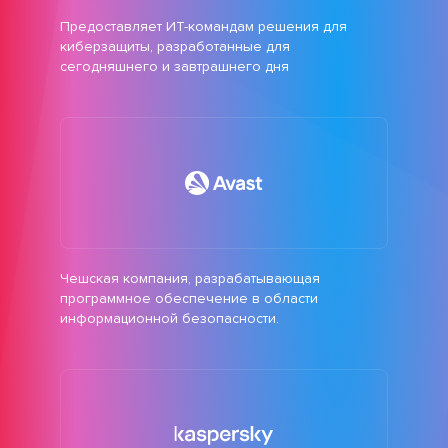
Предоставляет ИТ-командам решения для
киберзащиты, разработанные для
сегодняшнего и завтрашнего дня
Чешская компания, разрабатывающая
программное обеспечение в области
информационной безопасности.