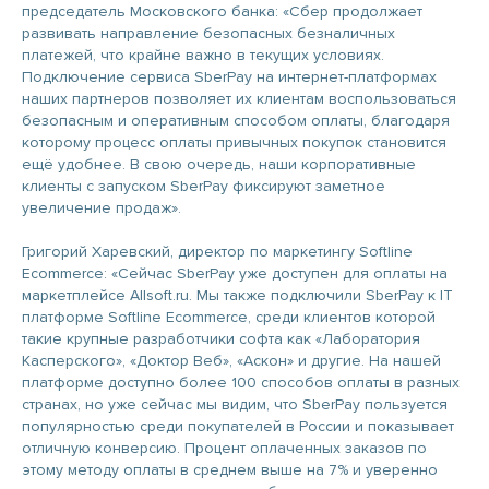
председатель Московского банка: «Сбер продолжает
развивать направление безопасных безналичных
платежей, что крайне важно в текущих условиях.
Подключение сервиса SberPay на интернет-платформах
наших партнеров позволяет их клиентам воспользоваться
безопасным и оперативным способом оплаты, благодаря
которому процесс оплаты привычных покупок становится
ещё удобнее. В свою очередь, наши корпоративные
клиенты с запуском SberPay фиксируют заметное
увеличение продаж».
Григорий Харевский, директор по маркетингу Softline
Ecommerce: «Сейчас SberPay уже доступен для оплаты на
маркетплейсе Allsoft.ru. Мы также подключили SberPay к IT
платформе Softline Ecommerce, среди клиентов которой
такие крупные разработчики софта как «Лаборатория
Касперского», «Доктор Веб», «Аскон» и другие. На нашей
платформе доступно более 100 способов оплаты в разных
странах, но уже сейчас мы видим, что SberPay пользуется
популярностью среди покупателей в России и показывает
отличную конверсию. Процент оплаченных заказов по
этому методу оплаты в среднем выше на 7% и уверенно